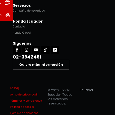
o.
Servicios
Campaña de seguridad
e.
Honda Ecuador
Contacto
Honda Global
Síguenos
Facebook-
Instagram
Youtube
Tiktok
Linkedin
f
02-3942461
Quiero más información
LOPDP
Ecuador
© 2026 Honda
Ecuador. Todos
Aviso de privacidad
los derechos
Términos y condiciones
reservados.
Política de cookies
Ejercicio de derechos