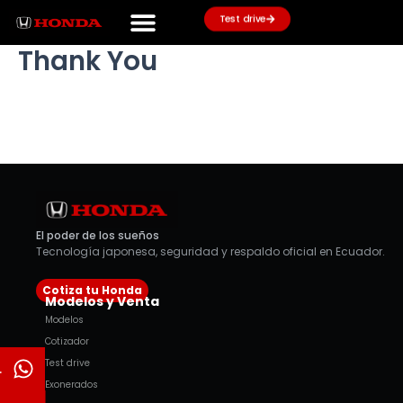
Ir
Test drive
al
contenido
Thank You
El poder de los sueños
Tecnología japonesa, seguridad y respaldo oficial en Ecuador.
Cotiza tu Honda
Modelos y Venta
Modelos
Cotizador
Test drive
.
Exonerados