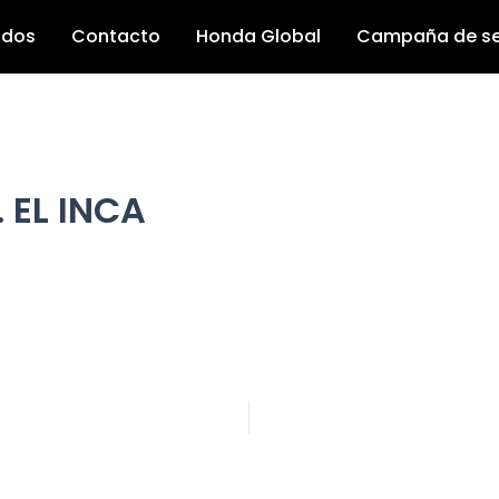
s
ados
Contacto
Honda Global
Campaña de se
 EL INCA