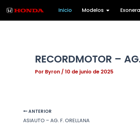
Ir
Abrir Modelo
Inicio
Modelos
Exoner
al
contenido
RECORDMOTOR – AG.
Por
Byron
/
10 de junio de 2025
ANTERIOR
ASIAUTO – AG. F. ORELLANA