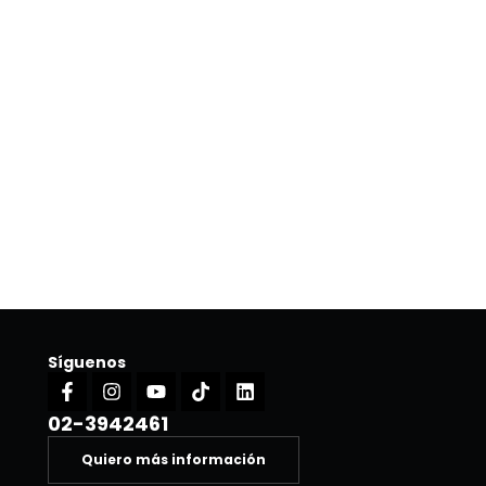
Síguenos
Facebook-
Instagram
Youtube
Tiktok
Linkedin
f
02-3942461
Quiero más información