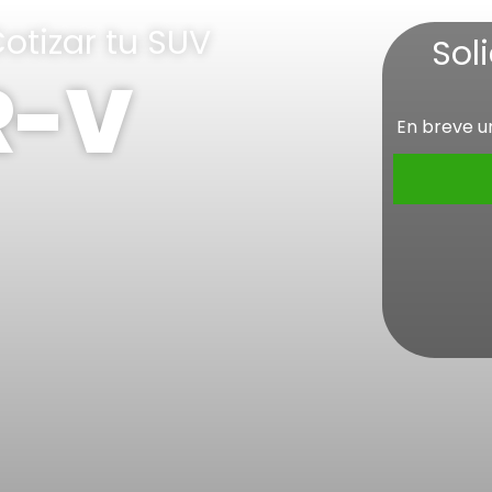
otizar tu SUV
Sol
-V
En breve u