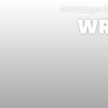
Gracias por C
WR